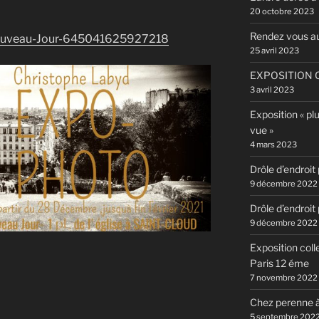
20 octobre 2023
Rendez vous a
Nouveau-Jour-645041625927218
25 avril 2023
EXPOSITION C
3 avril 2023
Exposition « pl
vue »
4 mars 2023
Drôle d’endroit
9 décembre 2022
Drôle d’endroit
9 décembre 2022
Exposition coll
Paris 12 éme
7 novembre 2022
Chez perenne à
5 septembre 202