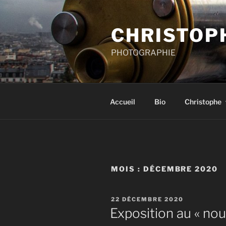
Aller
au
CHRISTOP
contenu
principal
PHOTOGRAPHIE
Accueil
Bio
Christophe
MOIS :
DÉCEMBRE 2020
PUBLIÉ
22 DÉCEMBRE 2020
LE
Exposition au « nou