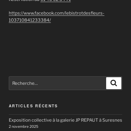
https://www.facebook.com/lebistrotdesfleurs-
103710841233384/
Recherche
Reche
pour
:
ARTICLES RÉCENTS
Exposition collective à la galerie JP REPAUT à Suresnes
2 novembre 2025