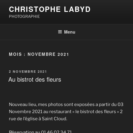
Aller
CHRISTOPHE LABYD
au
PHOTOGRAPHIE
contenu
principal
Menu
MOIS :
NOVEMBRE 2021
PUBLIÉ
2 NOVEMBRE 2021
LE
Au bistrot des fleurs
Nouveau lieu, mes photos sont exposées a partir du 03
Novembre 2021 au restaurant « le bistrot des fleurs » 2
rue de l’église à Saint Cloud.
Réservation au
01 46 02 34 71