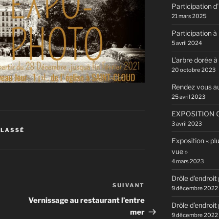
Participation 
21 mars 2025
Participation à 
5 avril 2024
L’arbre dorée à
20 octobre 2023
Rendez vous a
25 avril 2023
EXPOSITION C
3 avril 2023
CLASSÉ
Exposition « pl
vue »
4 mars 2023
Drôle d’endroit
SUIVANT
Article
9 décembre 2022
suivant
Vernissage au restaurant l’entre
Drôle d’endroit
mer
9 décembre 2022