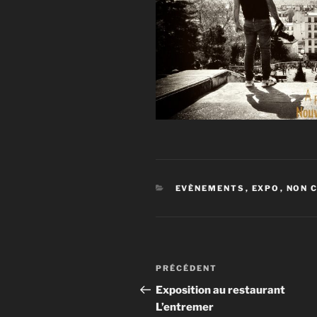
CATÉGORIES
EVÈNEMENTS
,
EXPO
,
NON 
Navigation
Article
PRÉCÉDENT
de
précédent
Exposition au restaurant
L’entremer
l’article