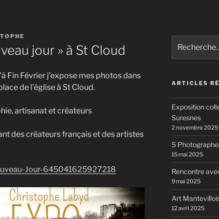
STOPHE
Recherche
veau jour » à St Cloud
pour
:
à Fin Février j’expose mes photos dans
ARTICLES R
place de l’église à St Cloud.
Exposition coll
ie, artisanat et créateurs
Suresnes
2 novembre 2025
t des créateurs français et des artistes
5 Photographes
15 mai 2025
Nouveau-Jour-645041625927218
Rencontre av
9 mai 2025
Art Mantevillo
12 avril 2025