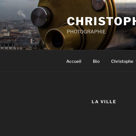
Aller
au
CHRISTOP
contenu
principal
PHOTOGRAPHIE
Accueil
Bio
Christophe
LA VILLE