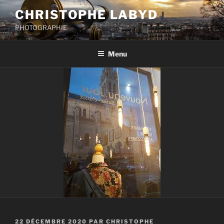
Aller
CHRISTOPHE LABYD
au
PHOTOGRAPHIE
contenu
principal
Menu
PUBLIÉ
22 DÉCEMBRE 2020
PAR
CHRISTOPHE