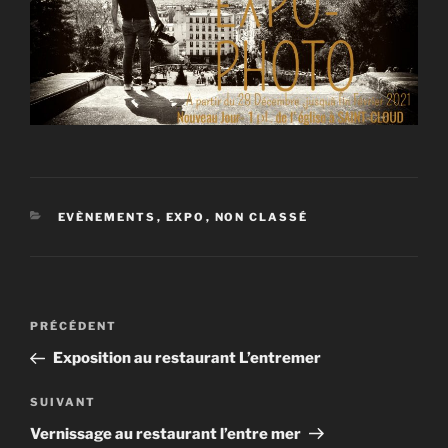
CATÉGORIES
EVÈNEMENTS
,
EXPO
,
NON CLASSÉ
Navigation
Article
PRÉCÉDENT
de
précédent
Exposition au restaurant L’entremer
l’article
Article
SUIVANT
suivant
Vernissage au restaurant l’entre mer