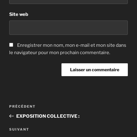
Site web
Enregistrer mon nom, mon e-mail et mon site dans
le navigateur pour mon prochain commentaire.
Navigation
Article
PRÉCÉDENT
de
précédent
EXPOSITION COLLECTIVE :
l’article
Article
SUIVANT