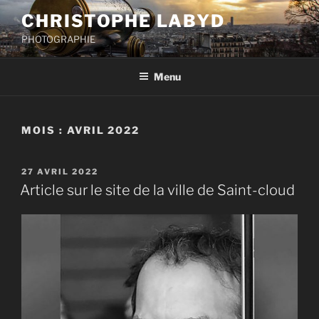
Aller
CHRISTOPHE LABYD
au
PHOTOGRAPHIE
contenu
principal
Menu
MOIS :
AVRIL 2022
PUBLIÉ
27 AVRIL 2022
LE
Article sur le site de la ville de Saint-cloud