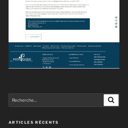
Recherche
Recher
pour
:
ARTICLES RÉCENTS