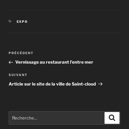
CATÉGORIES
EXPO
Navigation
Article
PRÉCÉDENT
de
précédent
Vernissage au restaurant l’entre mer
l’article
Article
SUIVANT
suivant
Article sur le site de la ville de Saint-cloud
Recherche
Recher
pour
: