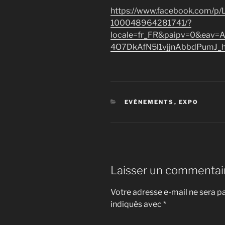
https://www.facebook.com/p
100048964281741/?
locale=fr_FR&paipv=0&eav
4O7DkAfN5l1vjjnAbbdPumJ_
CATÉGORIES
EVÈNEMENTS
,
EXPO
Laisser un commentai
Votre adresse e-mail ne sera pa
indiqués avec
*