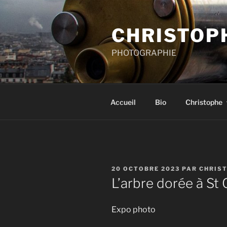
Aller
au
CHRISTOP
contenu
principal
PHOTOGRAPHIE
Accueil
Bio
Christophe
PUBLIÉ
20 OCTOBRE 2023
PAR
CHRIS
LE
L’arbre dorée à St
Expo photo