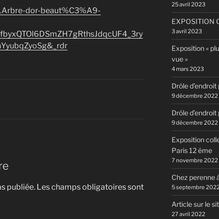
25 avril 2023
/LArbre-dor-beaut%C3%A9-
EXPOSITION C
3 avril 2023
=AfbyxQTOl6DSmZH7gRthsJdqcUF4_3ry
hYyubqZyoSg&_rdr
Exposition « pl
vue »
4 mars 2023
Drôle d’endroit
9 décembre 2022
Drôle d’endroit
9 décembre 2022
Exposition coll
Paris 12 éme
7 novembre 2022
re
Chez perenne à
s publiée.
Les champs obligatoires sont
5 septembre 202
Article sur le si
27 avril 2022