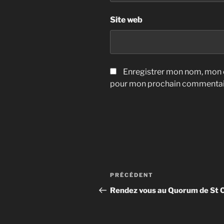
Site web
Enregistrer mon nom, mon e
pour mon prochain commentai
Navigation
Article
PRÉCÉDENT
de
précédent
Rendez vous au Quorum de St 
l’article