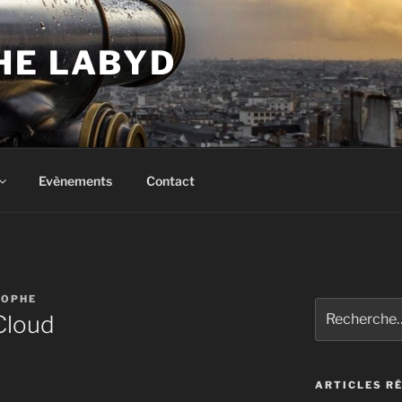
HE LABYD
Evènements
Contact
TOPHE
Recherche
 Cloud
pour
:
ARTICLES R