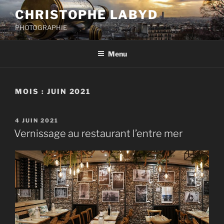
Aller
CHRISTOPHE LABYD
au
PHOTOGRAPHIE
contenu
principal
Menu
MOIS :
JUIN 2021
PUBLIÉ
4 JUIN 2021
LE
Vernissage au restaurant l’entre mer