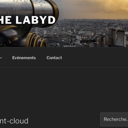
HE LABYD
Evènements
Contact
Recherche
nt-cloud
pour
: