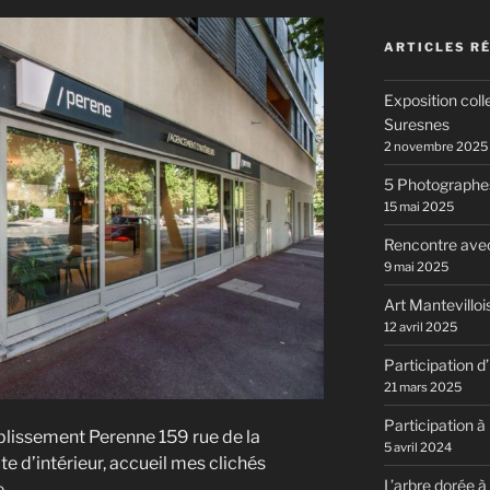
ARTICLES R
Exposition coll
Suresnes
2 novembre 2025
5 Photographes
15 mai 2025
Rencontre av
9 mai 2025
Art Mantevillo
12 avril 2025
Participation 
21 mars 2025
Participation à 
tablissement Perenne 159 rue de la
5 avril 2024
te d’intérieur, accueil mes clichés
L’arbre dorée à
e