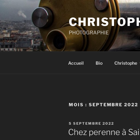
Aller
au
CHRISTOP
contenu
principal
PHOTOGRAPHIE
Accueil
Bio
Christophe
MOIS :
SEPTEMBRE 2022
PUBLIÉ
5 SEPTEMBRE 2022
LE
Chez perenne à Sai