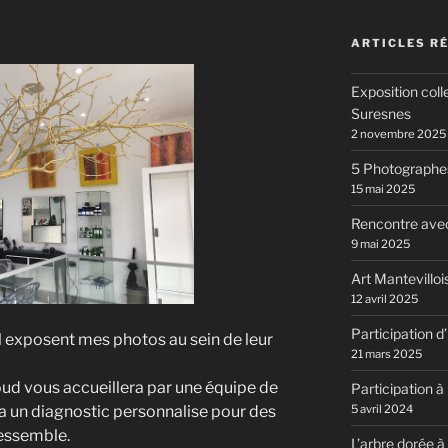
ARTICLES R
Exposition coll
Suresnes
2 novembre 2025
5 Photographes
15 mai 2025
Rencontre av
9 mai 2025
Art Mantevillo
12 avril 2025
Participation 
l exposent mes photos au sein de leur
21 mars 2025
loud vous accueillera par une équipe de
Participation à 
ra un diagnostic personnalise pour des
5 avril 2024
ressemble.
L’arbre dorée à