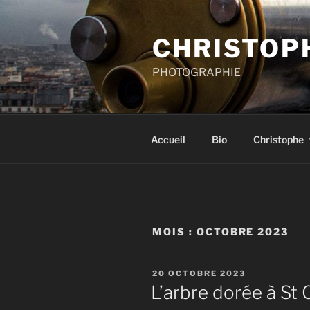
Aller
au
CHRISTOP
contenu
principal
PHOTOGRAPHIE
Accueil
Bio
Christophe
MOIS :
OCTOBRE 2023
PUBLIÉ
20 OCTOBRE 2023
LE
L’arbre dorée à St 