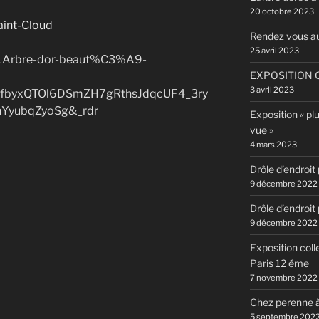
20 octobre 2023
Saint-Cloud
Rendez vous a
25 avril 2023
/LArbre-dor-beaut%C3%A9-
EXPOSITION C
3 avril 2023
=AfbyxQTOl6DSmZH7gRthsJdqcUF4_3ry
hYyubqZyoSg&_rdr
Exposition « pl
vue »
4 mars 2023
Drôle d’endroit
9 décembre 2022
Drôle d’endroit
9 décembre 2022
Exposition coll
Paris 12 éme
7 novembre 2022
Chez perenne à
5 septembre 202