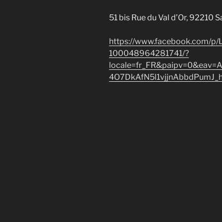
51 bis Rue du Val d’Or, 92210 
https://www.facebook.com/p
100048964281741/?
locale=fr_FR&paipv=0&eav
4O7DkAfN5l1vjjnAbbdPumJ_